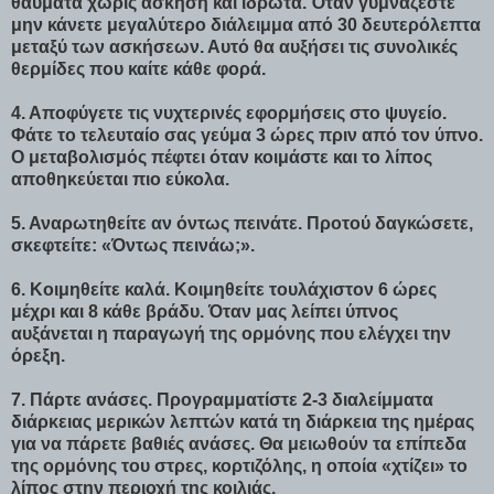
θαύματα χωρίς άσκηση και ιδρώτα. Όταν γυμνάζεστε
μην κάνετε μεγαλύτερο διάλειμμα από 30 δευτερόλεπτα
μεταξύ των ασκήσεων. Αυτό θα αυξήσει τις συνολικές
θερμίδες που καίτε κάθε φορά.
4. Αποφύγετε τις νυχτερινές εφορμήσεις στο ψυγείο.
Φάτε το τελευταίο σας γεύμα 3 ώρες πριν από τον ύπνο.
Ο μεταβολισμός πέφτει όταν κοιμάστε και το λίπος
αποθηκεύεται πιο εύκολα.
5. Αναρωτηθείτε αν όντως πεινάτε. Προτού δαγκώσετε,
σκεφτείτε: «Όντως πεινάω;».
6. Κοιμηθείτε καλά. Κοιμηθείτε τουλάχιστον 6 ώρες
μέχρι και 8 κάθε βράδυ. Όταν μας λείπει ύπνος
αυξάνεται η παραγωγή της ορμόνης που ελέγχει την
όρεξη.
7. Πάρτε ανάσες. Προγραμματίστε 2-3 διαλείμματα
διάρκειας μερικών λεπτών κατά τη διάρκεια της ημέρας
για να πάρετε βαθιές ανάσες. Θα μειωθούν τα επίπεδα
της ορμόνης του στρες, κορτιζόλης, η οποία «χτίζει» το
λίπος στην περιοχή της κοιλιάς.