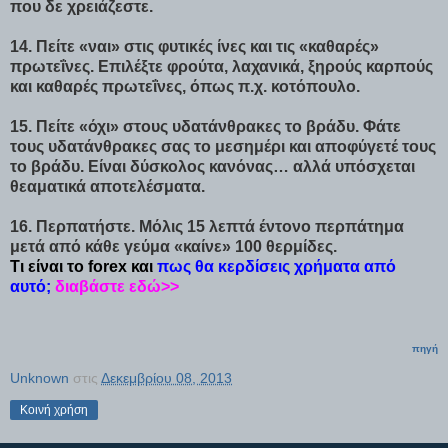
που δε χρειάζεστε.
14. Πείτε «ναι» στις φυτικές ίνες και τις «καθαρές»
πρωτεΐνες. Επιλέξτε φρούτα, λαχανικά, ξηρούς καρπούς
και καθαρές πρωτεΐνες, όπως π.χ. κοτόπουλο.
15. Πείτε «όχι» στους υδατάνθρακες το βράδυ. Φάτε
τους υδατάνθρακες σας το μεσημέρι και αποφύγετέ τους
το βράδυ. Είναι δύσκολος κανόνας… αλλά υπόσχεται
θεαματικά αποτελέσματα.
16. Περπατήστε. Μόλις 15 λεπτά έντονο περπάτημα
μετά από κάθε γεύμα «καίνε» 100 θερμίδες.
Τι είναι το forex και
πως θα κερδίσεις χρήματα από
αυτό;
διαβάστε εδώ>>
πηγή
Unknown
στις
Δεκεμβρίου 08, 2013
Κοινή χρήση