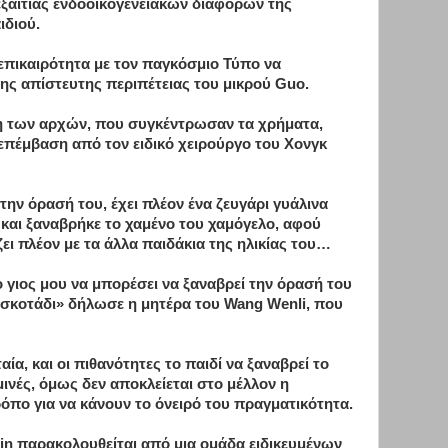
εξαιτίας ενδοοικογενειακών διαφορών της
ιδιού.
επικαιρότητα με τον παγκόσμιο Τύπο να
της απίστευτης περιπέτειας του μικρού Guo.
ση των αρχών, που συγκέντρωσαν τα χρήματα,
 επέμβαση από τον ειδικό χειρούργο του Χονγκ
ην όρασή του, έχει πλέον ένα ζευγάρι γυάλινα
 και ξαναβρήκε το χαμένο του χαμόγελο, αφού
ει πλέον με τα άλλα παιδάκια της ηλικίας του…
ο γιος μου να μπορέσει να ξαναβρεί την όρασή του
ο σκοτάδι» δήλωσε η μητέρα του Wang Wenli, που
αία, και οι πιθανότητες το παιδί να ξαναβρεί το
μινές, όμως δεν αποκλείεται στο μέλλον η
όπο για να κάνουν το όνειρό του πραγματικότητα.
in παρακολουθείται από μια ομάδα ειδικευμένων