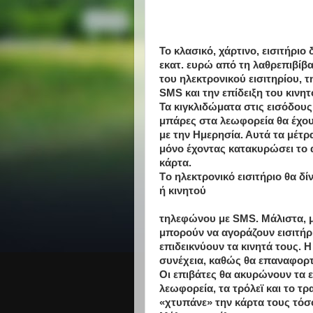
Το κλασικό, χάρτινο, εισιτήριο
εκατ. ευρώ από τη λαθρεπιβίβα
του ηλεκτρονικού εισιτηρίου, 
SMS και την επίδειξη του κινη
Τα κιγκλιδώματα στις εισόδους 
μπάρες στα λεωφορεία θα έχου
με την Ημερησία. Αυτά τα μέτρ
μόνο έχοντας κατακυρώσει το α
κάρτα.
Tο ηλεκτρονικό εισιτήριο θα δί
ή κινητού
τηλεφώνου με SMS. Mάλιστα, μό
μπορούν να αγοράζουν εισιτήρ
επιδεικνύουν τα κινητά τους. 
συνέχεια, καθώς θα επαναφορτί
Oι επιβάτες θα ακυρώνουν τα ε
λεωφορεία, τα τρόλεϊ και το τρ
«χτυπάνε» την κάρτα τους τόσ