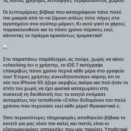
τις λοιπές χρήσιμες λειτουργίες περιβάλλοντος χώρου.
Οι λεπτομέρειες βέβαια που καταγράφουν πάνε πολύ
πιο μακριά από το να ξέρουν απλώς πότε πήγες στο
αγαπημένο σου σούπερ μάρκετ. Κι αυτό γιατί οι χάρτες
παρακολουθούν και το πόσο χρόνο πέρασες εκεί,
κάνοντας το πράγμα αρκούντως τρομακτικό!
Στο παραπάνω παράδειγμα, ας πούμε, χωρίς να κάνει
«checking in» ο χρήστης, το iOS 7 κατέγραψε
επακριβώς πόσο χρόνο περνά κάθε μέρα στο γραφείο
του! Έτερος χρήστης συνειδητοποίησε αίφνης ότι το
νέο του iPhone 5S ήξερε ακριβώς ακόμα και πού ήταν το
σπίτι του χωρίς να έχει φυσικά καταχωρίσει στη
συσκευή τη διεύθυνσή του: το κινητό ονόμασε
αυτομάτως την τοποθεσία «Σπίτι» δεδομένου του πολύ
χρόνου που περνούσε εκεί κάθε μέρα! Φρικιαστικό ε;
Όσο περισσότερες πληροφορίες αποθηκεύει βέβαια το
κινητό για μας τόσο πιο καλές και πιστές είναι οι
εξατομικευμένες υπηρεσίες που μας παρέχει. Υποθετικά