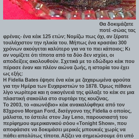
Θα δοκιμάζατε
ποτέ -σώας τας
φρένας- ένα κέικ 125 ετών; Νομίζω πως όχι, αν ξέρατε
τουλάχιστον την ηλικία του. Μήπως ένα κρασάκι 300
χρόνων ακούγεται καλύτερο για να το πιει κάποιος; Κι
αν νομίζετε ότι τίποτα από τα δύο δεν ισχύει, οι
αποδείξεις ακολουθούν. Σχετικά με το εδώδιμο κέικ που
πέρασε έναν και πλέον αιώνα ζωής, η ιστορία του έχει
ως εξής:
Η Fidelia Bates έψησε ένα κέικ με ζαχαρωμένα φρούτα
για την Ημέρα των Ευχαριστιών το 1878. Όμως πέθανε
λίγο νωρίτερα και η οικογένειά της φύλαξε το κέικ σε μια
πλαστική σακούλα στο συρτάρι της κουζίνας.
Το 2003, το «αιωνόβιο» κέικ ανακαλύφθηκε από τον
83χρονο Morgan Ford, δισέγγονο της Fidelia ο οποίος,
μάλιστα, το έστειλε στον Jay Leno, παρουσιαστή του
περίφημου αμερικανικού σόου «Tonight Show», που
αποφάσισε να δοκιμάσει μερικές μπουκιές χωρίς να
πάθει απολύτως τίποτα. Αξίζει να σημειώσουμε ότι υπό