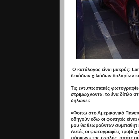
Ο κατάλογος είναι μακρύς: Lam
δεκάδων χιλιάδων δολαρίων κ
Τις εντυπωσιακές φωτογραφίες
στριμώχνονται το ένα δίπλα στ
δηλώνει:
«Φοιτώ στο Αμερικανικό Πανεπ
οδηγούν εδώ οι φοιτητές είναι
μου θα θεωρούνταν συμπαθητικό
Αυτές οι φωτογραφίες τραβήχτ
πάρκινγκ της σχολής, οπότε ού