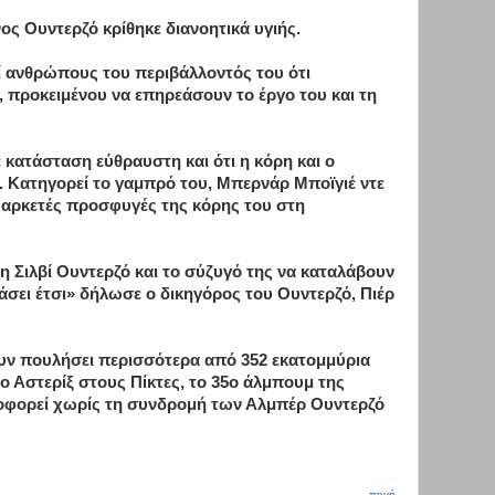
νος Ουντερζό κρίθηκε διανοητικά υγιής.
ί ανθρώπους του περιβάλλοντός του ότι
υ, προκειμένου να επηρεάσουν το έργο του και τη
σε κατάσταση εύθραυστη και ότι η κόρη και ο
 Κατηγορεί το γαμπρό του, Μπερνάρ Μποϊγιέ ντε
ό αρκετές προσφυγές της κόρης του στη
Σιλβί Ουντερζό και το σύζυγό της να καταλάβουν
άσει έτσι» δήλωσε ο δικηγόρος του Ουντερζό, Πιέρ
χουν πουλήσει περισσότερα από 352 εκατομμύρια
ο Αστερίξ στους Πίκτες, το 35ο άλμπουμ της
λοφορεί χωρίς τη συνδρομή των Αλμπέρ Ουντερζό
πηγή