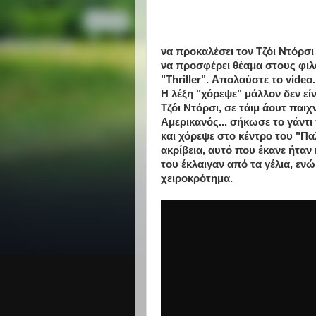
να προκαλέσει τον Τζόι Ντόρσι 
να προσφέρει θέαμα στους φι
"Thriller". Απολαύστε το video.
Η λέξη "χόρεψε" μάλλον δεν εί
Τζόι Ντόρσι, σε τάιμ άουτ παι
Αμερικανός... σήκωσε το γάντι
και χόρεψε στο κέντρο του "Παλ
ακρίβεια, αυτό που έκανε ήταν 
του έκλαιγαν από τα γέλια, ενώ
χειροκρότημα.