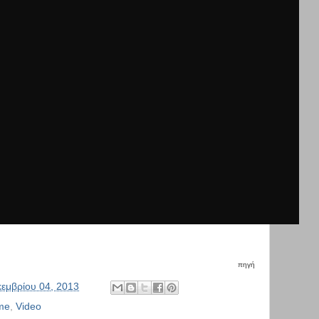
πηγή
κεμβρίου 04, 2013
me
,
Video