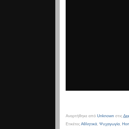
Αναρτήθηκε από
Unknown
στις
Δε
Ετικέτες
Αθλητικά
,
Ψυχαγωγία
,
Ho