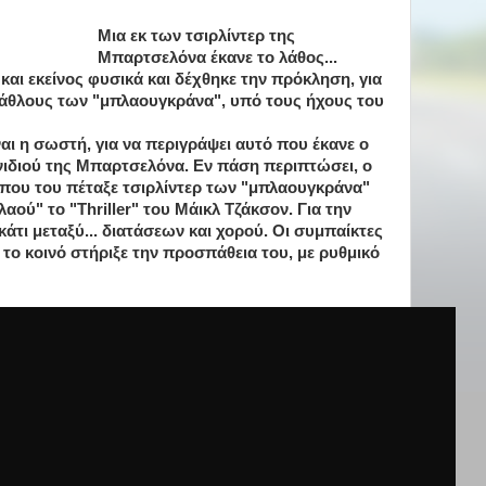
Μια εκ των τσιρλίντερ της
Μπαρτσελόνα έκανε το λάθος...
και εκείνος φυσικά και δέχθηκε την πρόκληση, για
λάθλους των "μπλαουγκράνα", υπό τους ήχους του
ναι η σωστή, για να περιγράψει αυτό που έκανε ο
χνιδιού της Μπαρτσελόνα. Εν πάση περιπτώσει, ο
 που του πέταξε τσιρλίντερ των "μπλαουγκράνα"
αού" το "Thriller" του Μάικλ Τζάκσον. Για την
κάτι μεταξύ... διατάσεων και χορού. Οι συμπαίκτες
 το κοινό στήριξε την προσπάθεια του, με ρυθμικό