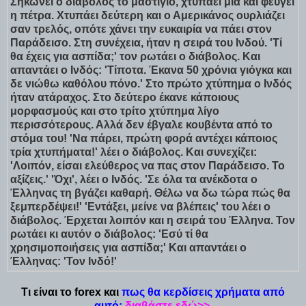
Σηκώνει ο διάβολος το μαστίγιο, χτυπάει μια και φεύγει
η πέτρα. Χτυπάει δεύτερη και ο Αμερικάνος ουρλιάζει
σαν τρελός, οπότε χάνει την ευκαιρία να πάει στον
Παράδεισο. Στη συνέχεια, ήταν η σειρά του Ινδού. 'Τί
θα έχεις για ασπίδα;' τον ρωτάει ο διάβολος. Και
απαντάει ο Ινδός: 'Τίποτα. Έκανα 50 χρόνια γιόγκα και
δε νιώθω καθόλου πόνο.' Στο πρώτο χτύπημα ο Ινδός
ήταν ατάραχος. Στο δεύτερο έκανε κάποιους
μορφασμούς και στο τρίτο χτύπημα λίγο
περισσότερους. Αλλά δεν έβγαλε κουβέντα από το
στόμα του! 'Να πάρει, πρώτη φορά αντέχει κάποιος
τρία χτυπήματα!' λέει ο διάβολος. Και συνεχίζει:
'Λοιπόν, είσαι ελεύθερος να πας στον Παράδεισο. Το
αξίζεις.' 'Όχι', λέει ο Ινδός. 'Σε όλα τα ανέκδοτα ο
Έλληνας τη βγάζει καθαρή. Θέλω να δω τώρα πώς θα
ξεμπερδέψει!' 'Εντάξει, μείνε να βλέπεις' του λέει ο
διάβολος. Έρχεται λοιπόν και η σειρά του Έλληνα. Τον
ρωτάει κι αυτόν ο διάβολος: 'Εσύ τί θα
χρησιμοποιήσεις για ασπίδα;' Και απαντάει ο
Έλληνας: 'Τον Ινδό!'
Τι είναι το forex και
πως θα κερδίσεις χρήματα από
αυτό;
διαβάστε εδώ>>