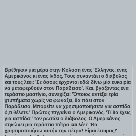
Βρέθηκαν μια μέρα στην Κόλαση ένας Έλληνας, ένας
Αμερικάνος κι ένας Ινδός. Τους συναντάει ο διάβολος
και τους λέει: 'Σε όσους έρχονται εδώ δίνω μία ευκαιρία
να μεταφερθούν στον Παράδεισο'. Και, βγάζοντας ένα
τεράστιο μαστίγιο, συνεχίζει: 'Όποιος αντέξει τρία
χτυπήματα χωρίς να φωνάξει, θα πάει στον
Παράδεισο. Μπορείτε να χρησιμοποιήσετε για ασπίδα
ό,τι θέλετε.' Πρώτος πηγαίνει ο Αμερικανός. 'Τί θα έχεις
για ασπίδα;' τον ρωτάει ο διάβολος. Ο Αμερικάνος
σηκώνει μια τεράστια πέτρα και λέει: 'Θα
χρησιμοποιήσω αυτήν την πέτρα! Είμαι έτοιμος!'