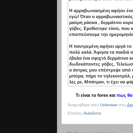
Η αρραβωνιασμένη αφήνει ένα νε
εγώ! Όταν ο αρραβωνιαστικός
μαύρη μάσκα , δερμάτινο κορσ
γόβες. Ερεθίστηκε τόσο, που κ
επισπεύσουμε την ημερομηνία
Η παντρεμένη αφήνει αργά το 
πολύ καλά. Άφησα τα παιδιά σ
έβαλα ένα σφιχτό δερμάτινο κο
δωδεκάποντες γόβες. Τελείωσα
ο άντρας μου επέστρεψε από τ
μπύρα, πήρε το τηλεκοντρόλ, μ
λες ρε, Μπάτμαν, τι έχει να φ
Τι είναι το forex και
πως θα 
Αναρτήθηκε από
Unknown
στις
Δε
Ετικέτες
Ανέκδοτα