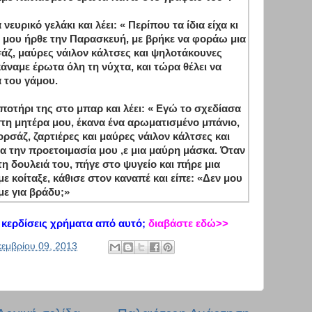
υρικό γελάκι και λέει: « Περίπου τα ίδια είχα κι
 μου ήρθε την Παρασκευή, με βρήκε να φοράω μια
άζ, μαύρες νάιλον κάλτσες και ψηλοτάκουνες
άναμε έρωτα όλη τη νύχτα, και τώρα θέλει να
 του γάμου.
ποτήρι της στο μπαρ και λέει: « Εγώ το σχεδίασα
τη μητέρα μου, έκανα ένα αρωματισμένο μπάνιο,
ρσάζ, ζαρτιέρες και μαύρες νάιλον κάλτσες και
 την προετοιμασία μου ,ε μια μαύρη μάσκα. Όταν
η δουλειά του, πήγε στο ψυγείο και πήρε μια
ε κοίταξε, κάθισε στον καναπέ και είπε: «Δεν μου
άμε για βράδυ;»
κερδίσεις χρήματα από αυτό;
διαβάστε εδώ>>
κεμβρίου 09, 2013