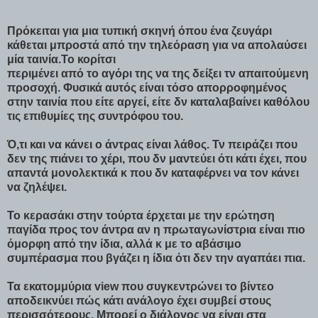
Πρόκειται για μια τυπική σκηνή όπου ένα ζευγάρι
κάθεται μπροστά από την τηλεόραση για να απολαύσει
μία ταινία.Το κορίτσι
περιμένει από το αγόρι της να της δείξει τν απαιτούμενη
προσοχή. Φυσικά αυτός είναι τόσο απορροφημένος
στην ταινία που είτε αργεί, είτε δν καταλαβαίνει καθόλου
τις επιθυμίες της συντρόφου του.
Ό,τι και να κάνει ο άντρας είναι λάθος. Τν πειράζει που
δεν της πιάνει το χέρι, που δν μαντεύει ότι κάτι έχει, που
απαντά μονολεκτικά κ που δν καταφέρνει να τον κάνει
να ζηλέψει.
Το κερασάκι στην τούρτα έρχεται με την ερώτηση
παγίδα προς τον άντρα αν η πρωταγωνίστρια είναι πιο
όμορφη από την ίδια, αλλά κ με το αβάσιμο
συμπέρασμα που βγάζει η ίδια ότι δεν την αγαπάει πια.
Τα εκατομμύρια view που συγκεντρώνει το βίντεο
αποδεικνύει πώς κάτι ανάλογο έχει συμβεί στους
περισσότερους. Μπορεί ο διάλογος να είναι στα