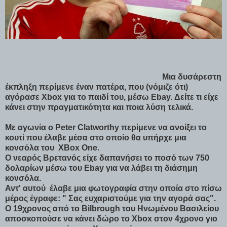
Μια δυσάρεστη
έκπληξη περίμενε έναν πατέρα, που (νόμιζε ότι)
αγόρασε Xbox για το παιδί του, μέσω Ebay. Δείτε τι είχε
κάνει στην πραγματικότητα και ποια λύση τελικά.
Με αγωνία ο Peter Clatworthy περίμενε να ανοίξει το
κουτί που έλαβε μέσα στο οποίο θα υπήρχε μια
κονσόλα του XBox One.
Ο νεαρός Βρετανός είχε δαπανήσει το ποσό των 750
δολαρίων μέσω του Ebay για να λάβει τη διάσημη
κονσόλα.
Αντ' αυτού έλαβε μια φωτογραφία στην οποία στο πίσω
μέρος έγραφε: " Σας ευχαριστούμε για την αγορά σας".
Ο 19χρονος από το Bilbrough του Ηνωμένου Βασιλείου
αποσκοπούσε να κάνει δώρο το Xbox στον 4χρονο γιο