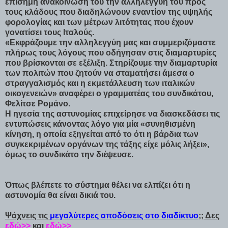
επίσημη ανακοίνωσή του την αλληλεγγύη του προς
τους κλάδους που διαδηλώνουν εναντίον της υψηλής
φορολογίας και των μέτρων λιτότητας που έχουν
γονατίσει τους Ιταλούς.
«Εκφράζουμε την αλληλεγγύη μας και συμμεριζόμαστε
πλήρως τους λόγους που οδήγησαν στις διαμαρτυρίες
που βρίσκονται σε εξέλιξη. Στηρίζουμε την διαμαρτυρία
των πολιτών που ζητούν να σταματήσει άμεσα ο
στραγγαλισμός και η εκμετάλλευση των ιταλικών
οικογενειών» αναφέρει ο γραμματέας του συνδικάτου,
Φελίτσε Ρομάνο.
Η ηγεσία της αστυνομίας επιχείρησε να διασκεδάσει τις
εντυπώσεις κάνοντας λόγο για μία «συνηθισμένη
κίνηση, η οποία εξηγείται από το ότι η βάρδια των
συγκεκριμένων οργάνων της τάξης είχε μόλις λήξει»,
όμως το συνδικάτο την διέψευσε.
Όπως βλέπετε το σύστημα θέλει να ελπίζει ότι η
αστυνομία θα είναι δικιά του.
Ψάχνεις τις
μεγαλύτερες αποδόσεις στο διαδίκτυο
;; Δες
εδώ>>
και
εδώ>>