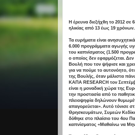
Η έρευνα διεξήχθη το 2012 σε 
ηλικίας από 13 έως 19 χρόνων..
Τα ευρήματα είναι ανησυχητικά
6.000 προγράμματα αγωγής υγε
του καπνίσματος (1.500 προγρ
ο οποίος δεν εφαρμόζεται. Δεν
Βουλή που τον ψήφισε και χρε
για να πούμε το αυτονόητο, ότ
της Βουλής, όταν μάλιστα πά
ΚΑΠΑ RESEARCH τον Σεπτέμβρ
είναι η μοναδική χώρα της Ευ
την προστασία από το παθητικ
πλειοψηφία δηλώνουν θυμωμένο
απαγορεύεται». Αυτό τόνισε στ
Θρησκευμάτων, Συμεών Κεδίκο
δόθηκε στο πλαίσιο του 4ου Πα
καπνίσματος «Μαθαίνω να Μην