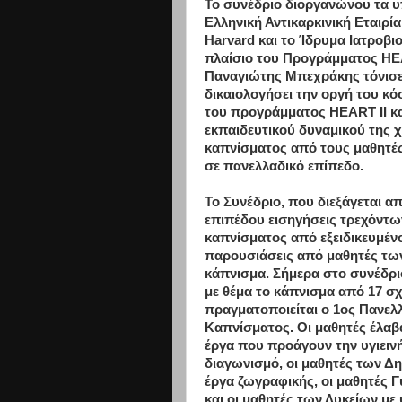
Το συνέδριο διοργανώνου τα υ
Ελληνική Αντικαρκινική Εταιρί
Harvard και το Ίδρυμα Ιατροβ
πλαίσιο του Προγράμματος HEA
Παναγιώτης Μπεχράκης τόνισε 
δικαιολογήσει την οργή του κ
του προγράμματος HEART II κα
εκπαιδευτικού δυναμικού της
καπνίσματος από τους μαθητέ
σε πανελλαδικό επίπεδο.
Το Συνέδριο, που διεξάγεται α
επιπέδου εισηγήσεις τρεχόντων
καπνίσματος από εξειδικευμένο
παρουσιάσεις από μαθητές τω
κάπνισμα. Σήμερα στο συνέδρ
με θέμα το κάπνισμα από 17 σχ
πραγματοποιείται ο 1ος Πανελ
Καπνίσματος. Οι μαθητές έλαβ
έργα που προάγουν την υγιειν
διαγωνισμό, οι μαθητές των Δ
έργα ζωγραφικής, οι μαθητές 
και οι μαθητές των Λυκείων με