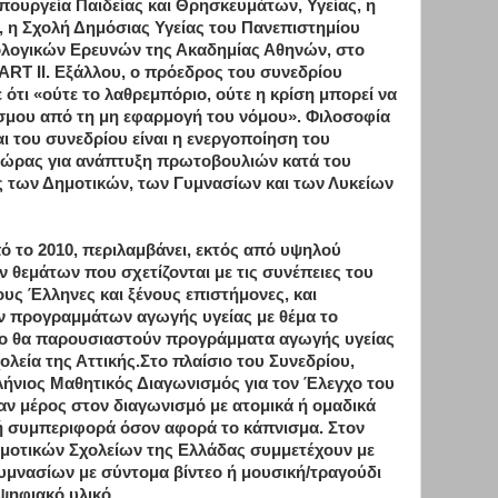
πουργεία Παιδείας και Θρησκευμάτων, Υγείας, η
α, η Σχολή Δημόσιας Υγείας του Πανεπιστημίου
ιολογικών Ερευνών της Ακαδημίας Αθηνών, στο
RT II. Εξάλλου, ο πρόεδρος του συνεδρίου
ότι «ούτε το λαθρεμπόριο, ούτε η κρίση μπορεί να
όσμου από τη μη εφαρμογή του νόμου». Φιλοσοφία
ι του συνεδρίου είναι η ενεργοποίηση του
 χώρας για ανάπτυξη πρωτοβουλιών κατά του
ς των Δημοτικών, των Γυμνασίων και των Λυκείων
πό το 2010, περιλαμβάνει, εκτός από υψηλού
 θεμάτων που σχετίζονται με τις συνέπειες του
υς Έλληνες και ξένους επιστήμονες, και
ν προγραμμάτων αγωγής υγείας με θέμα το
ιο θα παρουσιαστούν προγράμματα αγωγής υγείας
ολεία της Αττικής.Στο πλαίσιο του Συνεδρίου,
λήνιος Μαθητικός Διαγωνισμός για τον Έλεγχο του
αν μέρος στον διαγωνισμό με ατομικά ή ομαδικά
ή συμπεριφορά όσον αφορά το κάπνισμα. Στον
ημοτικών Σχολείων της Ελλάδας συμμετέχουν με
Γυμνασίων με σύντομα βίντεο ή μουσική/τραγούδι
 ψηφιακό υλικό.