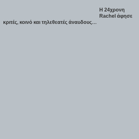
Η 24χρονη
Rachel άφησε
κριτές, κοινό και τηλεθεατές άναυδους…