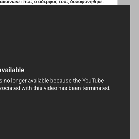
νακοινώνει πως ο αδερφός τους δολοφονήθηκε.