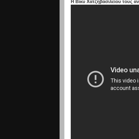
Η Βίκυ Χατζηβασιλείου τους α