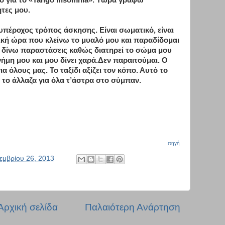
γκό για το «Tango Insomnia». Τώρα γράφω
ητες μου.
 υπέροχος τρόπος άσκησης. Είναι σωματικό, είναι
δική ώρα που κλείνω το μυαλό μου και παραδίδομαι
α δίνω παραστάσεις καθώς διατηρεί το σώμα μου
μνήμη μου και μου δίνει χαρά.Δεν παραιτούμαι. Ο
για όλους μας. Το ταξίδι αξίζει τον κόπο. Αυτό το
α το άλλαζα για όλα τ’άστρα στο σύμπαν.
πηγή
εμβρίου 26, 2013
Αρχική σελίδα
Παλαιότερη Ανάρτηση