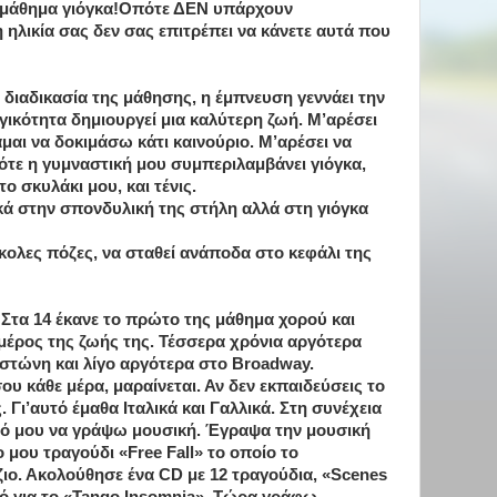
ς μάθημα γιόγκα!Οπότε ΔΕΝ υπάρχουν
 η ηλικία σας δεν σας επιτρέπει να κάνετε αυτά που
η διαδικασία της μάθησης, η έμπνευση γεννάει την
γικότητα δημιουργεί μια καλύτερη ζωή. Μ’αρέσει
άμαι να δοκιμάσω κάτι καινούριο. Μ’αρέσει να
πότε η γυμναστική μου συμπεριλαμβάνει γιόγκα,
το σκυλάκι μου, και τένις.
ικά στην σπονδυλική της στήλη αλλά στη γιόγκα
σκολες πόζες, να σταθεί ανάποδα στο κεφάλι της
 Στα 14 έκανε το πρώτο της μάθημα χορού και
μέρος της ζωής της. Τέσσερα χρόνια αργότερα
οστώνη και λίγο αργότερα στο Broadway.
ου κάθε μέρα, μαραίνεται. Αν δεν εκπαιδεύσεις το
. Γι’αυτό έμαθα Ιταλικά και Γαλλικά. Στη συνέχεια
τό μου να γράψω μουσική. Έγραψα την μουσική
 μου τραγούδι «Free Fall» το οποίο το
ο. Ακολούθησε ένα CD με 12 τραγούδια, «Scenes