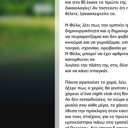
και στα 85 έκανε το πρώτο τη
δικαιολογίες! Αν πιστεύετε ότι
θέλετε, ξανασκεφτείτε το.
Η Φύλις λέει πως την εμπνέει 
δημιουργικότητα και η δημιουρ
να πειραματίζομαι και δεν φοβ
κινούμαι και να γυμνάζομαι, ο
τανγκό, σχοινάκι, ορειβασία με 
Η Φύλις μπορεί να έχει αρθριτ
κατορθώνει να
λυγίσει την πλάτη της στις δύ
και να κάνει σπαγκάτ.
Πάντα αγαπούσε το χορό, λέει.
ήξερε πως ο χορός θα γινόταν 
χόρευε σ’ένα night club στη Β
Αν δεν εκπαιδεύσεις το σώμα σ
μυαλό σου κάθε μέρα, το χάνεις
έθεσα την πρόκληση στον εαυ
και τους στοίχους για το πρώτο
εμπνεύστηκα πάνω στο τραπέζι