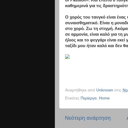
of Passion». Και έπειτα 6 ταν
καθημερινά για τις δραστηριότ
Ο χορός του τανγκό είναι ένας
συναισθηματικό. Είναι η μονα
στο χορό. Ζω τη στιγμή. Ακόμ
σε αρμονία, είναι καλό για τη 
ήλιος και το φεγγάρι είναι εκεί 
ταξίδι μου ήταν καλό και δεν θ
Αναρτήθηκε από
Unknown
στις
Νο
Ετικέτες
Περίεργα
,
Home
Νεότερη ανάρτηση