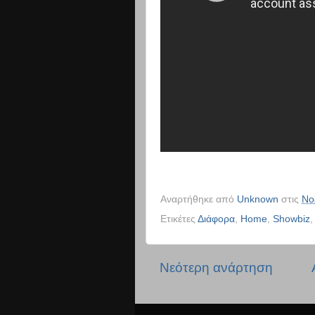
Αναρτήθηκε από
Unknown
στις
Νο
Ετικέτες
Διάφορα
,
Home
,
Showbiz
Νεότερη ανάρτηση